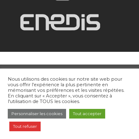
Plan du site
Mentions légales
Nous utilisons des cookies sur notre site web pour
Cookies
vous offrir l'expérience la plus pertinente en
Politique générale de protection des
mémorisant vos préférences et les visites répétées.
En cliquant sur « Accepter », vous consentez à
données
l'utilisation de TOUS les cookies.
Accessibilité : non conforme
Personnaliser les cookies
Tout accepter
Contact
Tout refuser